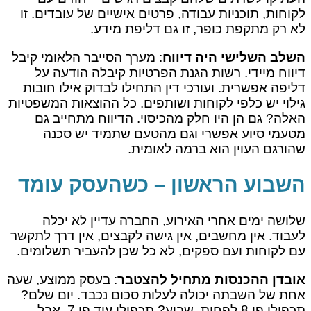
לקוחות, תוכניות עבודה, פרטים אישיים של עובדים. זו
לא רק מתקפת כופר, זו גם דליפת מידע.
השלב השלישי היה דיווח
: מערך הסייבר הלאומי קיבל
דיווח מיידי. רשות הגנת הפרטיות קיבלה הודעה על
דליפה אפשרית. ועורכי דין התחילו לבדוק אילו חובות
גילוי יש כלפי לקוחות ושותפים. כל ההוצאות המשפטיות
האלה? גם הן היו חלק מהכיסוי. הדיווח מתחייב גם
מטעמי סיוע אפשרי וגם מהטעם שתמיד יש סכנה
שהורגם העוין הוא ברמה לאומית.
השבוע הראשון – כשהעסק עומד
שלושה ימים אחרי האירוע, החברה עדיין לא יכלה
לעבוד. אין מחשבים, אין גישה לקבצים, אין דרך לתקשר
עם לקוחות ועם ספקים, לא כל שכן להעביר תשלומים.
אובדן ההכנסות מתחיל להצטבר
: בעסק ממוצע, שעה
אחת של השבתה יכולה לעלות סכום נכבד. יום שלם?
תכפילו פי 8 לפחות. שבוע? תכפילו עוד פי 7. אבל