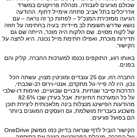
שכולם מגיעים לעבודה, מנהלת פרויקטים במשרד
אדריכלים בתל אביב פתחה אימייל דחוף. ההודעה
הגיעה ממזכירת המנכ"ל – לפחות כך זה נראה – עם
נושא שדרש תשומת לב מיידית: בעיה בחתימה על חוזה
של לקוח מסוים. שם הלקוח היה מוכר, הייתה שם גם
תדירות מוכרת, ואפילו חתימת מייל נכונה. היא לחצה על
הקישור.
באותו רגע, התוקפים נכנסו למערכות החברה. קליק והם
בפנים.
החברה הזו, עם 25 עובדים ומוניטין מצוין, עשתה הכל
נכון. היו לה פייר-וול מתקדם, אנטי-וירוס רב-שכבתי,
הדרכות סייבר שנתיות, גיבויים שבועיים, ואימות דו-שלבי
על כל המערכות החיוניות. אבל בעידן שבו 82.6%
מהודעות הפישינג מנצלות בינה מלאכותית ליצירת תוכן
משכנע בעברית מושלמת, גם העסקים המוגנים ביותר
הם בפועל פגיעים.
הקישור הוביל לדף שנראה בדיוק כמו ממשק OneDrive
של החברה. מנהלת הפרויקטים הזינה את הסיסמה