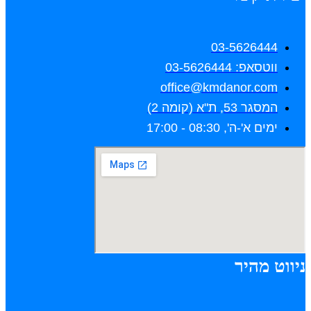
03-5626444
ווטסאפ: 03-5626444
office@kmdanor.com
המסגר 53, ת"א (קומה 2)
ימים א'-ה', 08:30 - 17:00
ניווט מהיר