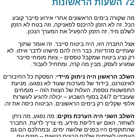
72 השעות הראשונות
מה שקורה בימים הראשונים אחרי אירוע סייבר קובע
הכל. זה לא הזמן להיכנס לפאניקה, וזה בטח לא הזמן
לשלם מיד. זה הזמן להפעיל את המערך הנכון.
אצל החברה הזו, היה ביטוח סייבר. זה אומר שתוך
שעתיים מהדיווח, כבר היה להם מישהו לדבר איתו. לא
רק נציג ביטוח שמקבל טפסים – צוות מומחי סייבר
שמגיע לעסק, מבין מה קרה, ומתחיל לעבוד.
השלב הראשון היה ניתוק מיידי
: הפסקת כל החיבורים
לאינטרנט, בידוד של מערכות שעוד לא נפגעו, מניעת
התפשטות נוספת. העלות של הצוות הזה – מומחים
שעובדים 24/7 בסוף השבוע – יכולה להגיע לעשרות
אלפי שקלים רק בימים הראשונים. הביטוח כיסה את זה.
השלב השני היה הערכת נזקים
: מה נפגע, מה ניתן
לשחזר, האם יש דליפת מידע, מי צריך לדעת. התברר
שהתוקפים היו בפנים שלושה ימים, ובמהלכם הם גם
העתיקו לשרתים שלהם קבצים רגישים – חוזים עם