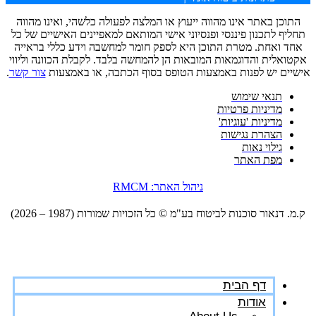
התוכן באתר אינו מהווה ייעוץ או המלצה לפעולה כלשהי, ואינו מהווה
תחליף לתכנון פיננסי ופנסיוני אישי המותאם למאפיינים האישיים של כל
אחד ואחת. מטרת התוכן היא לספק חומר למחשבה וידע כללי בראייה
אקטואלית והדוגמאות המובאות הן להמחשה בלבד. לקבלת הכוונה וליווי
אישיים יש לפנות באמצעות הטופס בסוף הכתבה, או באמצעות
צור קשר
.
תנאי שימוש
מדיניות פרטיות
מדיניות 'עוגיות'
הצהרת נגישות
גילוי נאות
מפת האתר
ניהול האתר: RMCM
ק.מ. דנאור סוכנות לביטוח בע"מ ©️ כל הזכויות שמורות (1987 – 2026)
דף הבית
אודות