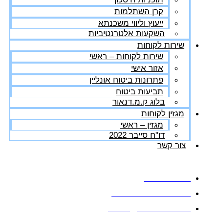
קרן השתלמות
ייעוץ וליווי משכנתא
השקעות אלטרנטיביות
שירות לקוחות
שירות לקוחות – ראשי
אזור אישי
פתרונות ביטוח אונליין
תביעות ביטוח
בלוג ק.מ.דנאור
מגזין לקוחות
מגזין – ראשי
דו"ח סייבר 2022
צור קשר
03-5626444
ווטסאפ: 03-5626444
office@kmdanor.com