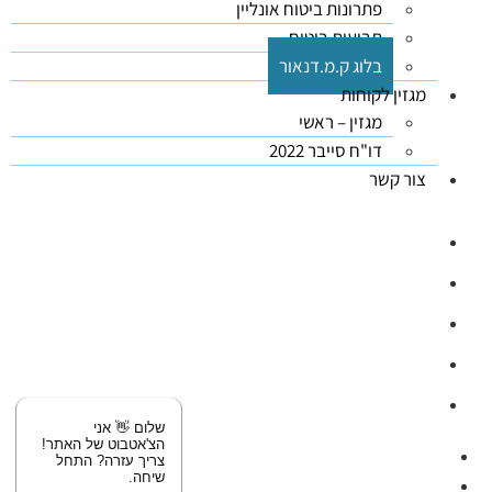
פתרונות ביטוח אונליין
תביעות ביטוח
בלוג ק.מ.דנאור
מגזין לקוחות
מגזין – ראשי
דו"ח סייבר 2022
צור קשר
03-5626444
ווטסאפ: 03-5626444
office@kmdanor.com
המסגר 53, ת"א (קומה 2)
ימים א'-ה', 08:30 - 17:00
שלום 👋 אני
הצ'אטבוט של האתר!
צריך עזרה? התחל
שיחה.