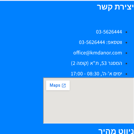
יצירת קשר
03-5626444
ווטסאפ: 03-5626444
office@kmdanor.com
המסגר 53, ת"א (קומה 2)
ימים א'-ה', 08:30 - 17:00
ניווט מהיר