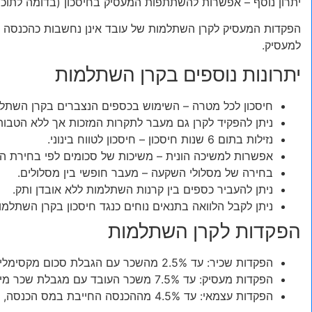
יתרון נוסף – אפשרות להשתתפות המעסיק בחיסכון (בדומה לתוכני
הפקדות המעסיק לקרן השתלמות של עובד אינן נחשבות כהכנסה ל
למעסיק.
יתרונות נוספים בקרן השתלמות
חיסכון לכל מטרה – השימוש בכספים הנצברים בקרן השתלמו
ניתן להפקיד לקרן גם מעבר לתקרות המזכות אך ללא הטבות
נזילות בתום 6 שנות חיסכון – חיסכון לטווח בינוני.
אפשרות למשיכה הונית – משיכות של סכומים לפי בחירת החו
בחירה של מסלולי השקעה – מעבר חופשי בין מסלולים.
ניתן להעביר כספים בין קרנות השתלמות ללא אובדן ותק.
ניתן לקבל הלוואה בתנאים נוחים כנגד חיסכון בקרן השתלמו
הפקדות לקרן השתלמות
הפקדות שכיר: עד 2.5% מהשכר עם הגבלת סכום מקסימלי שנתי.
הפקדות מעסיק: עד 7.5% משכר העובד עם מגבלת שכר מירבי.
הפקדות עצמאי: עד 4.5% מההכנסה החייבת במס הכנסה, עם מגבלת סכום מירבי שנתי.