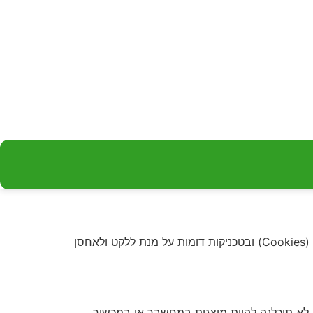
של ק.מ. דנאור סוכנות לביטוח בע”מ (’הסכונות’, ‘אנו’, ‘אנחנו’) אנו משתמשים בקבצי ‘עוגיות’ (Cookies) ובטכניקות דומות על מנת ללקט ולאחסן
 לא תוכלנה להיות מוצגות במחשבך או במכשיר