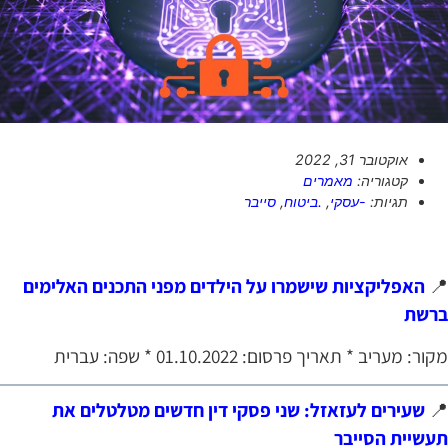
אוקטובר 31, 2022
מאמרים
קטגוריה:
סייבר
,
.ביטוח
,
-עסקי
תגיות:
האפליקציות שישמרו על הילדים מפני התכנים האלימים

ברש
מקור: מעריב * תאריך פרסום: 01.10.2022 * שפה: עברי
שעירים לעזאזל: שני פסקי דין חדשים מטלטלים את

תעשיית הסייב