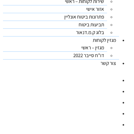
שירות לקוחות – ראשי
אזור אישי
פתרונות ביטוח אונליין
תביעות ביטוח
בלוג ק.מ.דנאור
מגזין לקוחות
מגזין – ראשי
דו"ח סייבר 2022
צור קשר
03-5626444
ווטסאפ: 03-5626444
office@kmdanor.com
המסגר 53, ת"א (קומה 2)
ימים א'-ה', 08:30 - 17:00