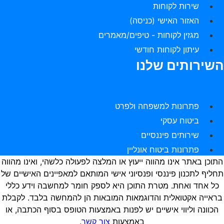
שירות לקוחות
האזור האישי (כניסה)
מגזין לקוחות - טיפים/מאמרים
עיתון לקוחות חודשי
שירותים שלנו
פתרונות למשפחה ולפרט
ביטוח עסקי
שירותים פיננסיים
פתרונות ביטוח אונליין
תוכן באתר אינו מהווה ייעוץ או המלצה לפעולה כלשהי, ואינו מהווה
חליף לתכנון פיננסי ופנסיוני אישי המותאם למאפיינים האישיים של
כל אחד ואחת. מטרת התוכן היא לספק חומר למחשבה וידע כללי
ראייה אקטואלית והדוגמאות המובאות הן להמחשה בלבד. לקבלת
הכוונה וליווי אישיים יש לפנות באמצעות הטופס בסוף הכתבה, או
באמצעות
צור קשר
.