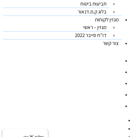
תביעות ביטוח
בלוג ק.מ.דנאור
מגזין לקוחות
מגזין – ראשי
דו"ח סייבר 2022
צור קשר
03-5626444
ווטסאפ: 03-5626444
office@kmdanor.com
המסגר 53, ת"א (קומה 2)
ימים א'-ה', 08:30 - 17:00