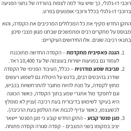
וכבי דו-גלגלי, כך שיש עוד למה לצפות בהורדה של נתוני הפגיעה
רוכבי דו-גלגלי בכלל ורוכבי אופנועים בפרט.
תקן החדש מקיף את כל המכלולים המרכיבים את הקסדה, והוא
בוסס על מחקרים רבים ומתמשכים שבחנו מגוון מצבי סיכון
תנאי רכיבה שונים. אלו החידושים העיקריים:
הגנה פאסיבית מתקדמת
– הקסדה החדשה מתוכננת
לעמוד גם בפגיעות ישירות בעוצמה של עד 10,400 ראד.
סביבת שמע מודרנית
– ככלל, העיבוד הפנימי של הקסדה
שודרג בהיבטים רבים, בדגש על היכולת גם לשמוע רעשים
מחוץ לקסדה, על מנת להיות מחובר להתרחשויות בכביש,
וגם לתפקד מול אתגרי שמע בתוך הקסדה, כאשר הכוונה
היא בעיקר לשימוש בדיבורית בעת רכיבה (עניין לא מומלץ
לכשעצמו, כאשר עדיף לכבות את הטלפון בעת הרכיבה).
מגן סנטר קבוע
– התקן החדש קובע כי מגן הסנטר יישאר
יציב במקומו בשני המצבים – קסדה סגורה וקסדה פתוחה.