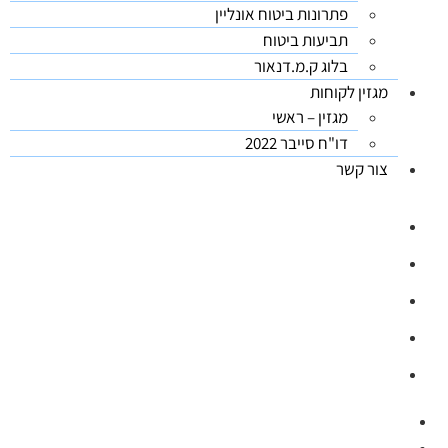
פתרונות ביטוח אונליין
תביעות ביטוח
בלוג ק.מ.דנאור
מגזין לקוחות
מגזין – ראשי
דו"ח סייבר 2022
צור קשר
03-5626444
ווטסאפ: 03-5626444
office@kmdanor.com
המסגר 53, ת"א (קומה 2)
ימים א'-ה', 08:30 - 17:00