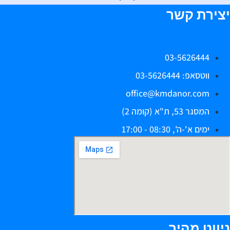
יצירת קשר
03-5626444
ווטסאפ: 03-5626444
office@kmdanor.com
המסגר 53, ת"א (קומה 2)
ימים א'-ה', 08:30 - 17:00
ניווט מהיר