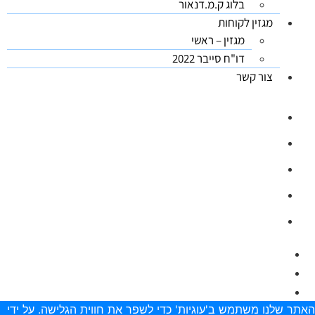
בלוג ק.מ.דנאור
מגזין לקוחות
מגזין – ראשי
דו"ח סייבר 2022
צור קשר
03-5626444
ווטסאפ: 03-5626444
office@kmdanor.com
המסגר 53, ת"א (קומה 2)
ימים א'-ה', 08:30 - 17:00
אתר שלנו משתמש ב'עוגיות' כדי לשפר את חווית הגלישה. על ידי