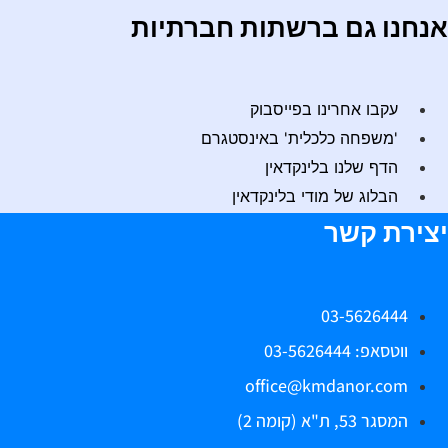
נחנו גם ברשתות חברתיות
עקבו אחרינו בפייסבוק
'משפחה כלכלית' באינסטגרם
הדף שלנו בלינקדאין
הבלוג של מודי בלינקדאין
צירת קשר
03-5626444
ווטסאפ: 03-5626444
office@kmdanor.com
המסגר 53, ת"א (קומה 2)