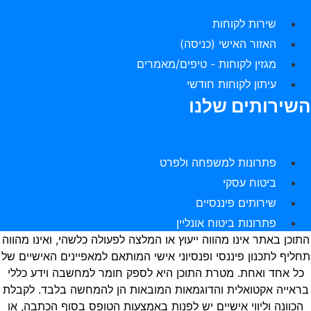
שירות לקוחות
האזור האישי (כניסה)
מגזין לקוחות - טיפים/מאמרים
עיתון לקוחות חודשי
שירותים שלנו
פתרונות למשפחה ולפרט
ביטוח עסקי
שירותים פיננסיים
פתרונות ביטוח אונליין
תוכן באתר אינו מהווה ייעוץ או המלצה לפעולה כלשהי, ואינו מהווה
חליף לתכנון פיננסי ופנסיוני אישי המותאם למאפיינים האישיים של
כל אחד ואחת. מטרת התוכן היא לספק חומר למחשבה וידע כללי
ראייה אקטואלית והדוגמאות המובאות הן להמחשה בלבד. לקבלת
הכוונה וליווי אישיים יש לפנות באמצעות הטופס בסוף הכתבה, או