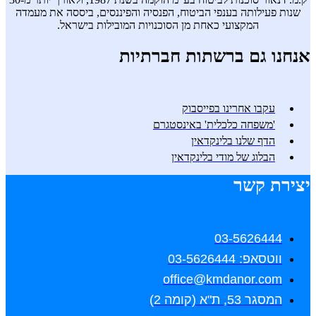
שנות פעילותה בענפי הביטוח, הפנסיה והפיננסים, ביססה את מעמדה
המקצועי כאחת מן הסוכנויות המובילות בישראל.
אנחנו גם ברשתות חברתיות
עקבו אחרינו בפייסבוק
'משפחה כלכלית' באינסטגרם
הדף שלנו בלינקדאין
הבלוג של מודי בלינקדאין
יצירת קשר
03-5626444
ווטסאפ: 03-5626444
office@kmdanor.com
המסגר 53, ת"א (קומה 2)