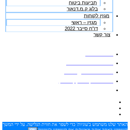
תביעות ביטוח
בלוג ק.מ.דנאור
מגזין לקוחות
מגזין – ראשי
דו"ח סייבר 2022
צור קשר
03-5626444
ווטסאפ: 03-5626444
office@kmdanor.com
המסגר 53, ת"א (קומה 2)
ימים א'-ה', 08:30 - 17:00
האתר שלנו משתמש ב'עוגיות' כדי לשפר את חווית הגלישה. על ידי המשך
השימוש באתר את/ה מאשר/ת את השימוש ב'עוגיות'