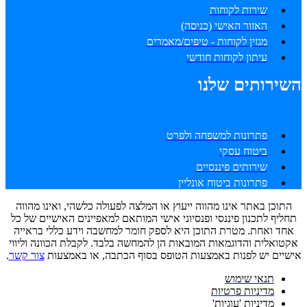
שירות לקוחות
האזור האישי (כניסה)
מגזין לקוחות - טיפים/מאמרים
עיתון לקוחות חודשי
השירותים שלנו
פתרונות למשפחה ולפרט
ביטוח עסקי
שירותים פיננסיים
פתרונות ביטוח אונליין
התוכן באתר אינו מהווה ייעוץ או המלצה לפעולה כלשהי, ואינו מהווה
תחליף לתכנון פיננסי ופנסיוני אישי המותאם למאפיינים האישיים של כל
אחד ואחת. מטרת התוכן היא לספק חומר למחשבה וידע כללי בראייה
אקטואלית והדוגמאות המובאות הן להמחשה בלבד. לקבלת הכוונה וליווי
אישיים יש לפנות באמצעות הטופס בסוף הכתבה, או באמצעות
צור קשר
.
תנאי שימוש
מדיניות פרטיות
מדיניות 'עוגיות'