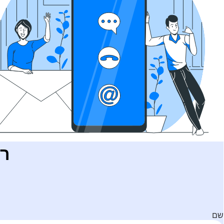
רו
שם