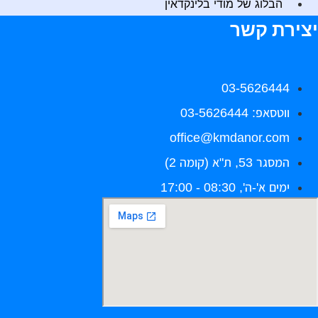
הבלוג של מודי בלינקדאין
צירת קשר
03-5626444
ווטסאפ: 03-5626444
office@kmdanor.com
המסגר 53, ת"א (קומה 2)
ימים א'-ה', 08:30 - 17:00