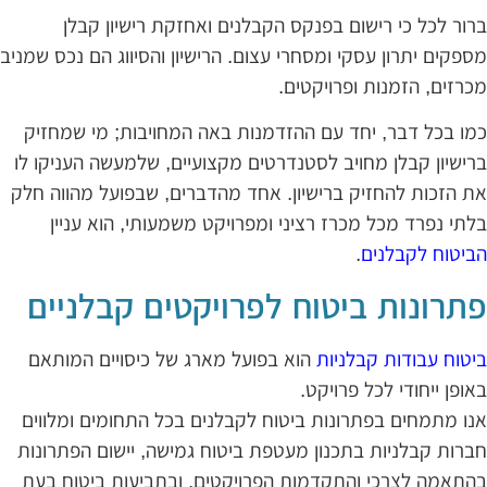
רור לכל כי רישום בפנקס הקבלנים ואחזקת רישיון קבלן
ספקים יתרון עסקי ומסחרי עצום. הרישיון והסיווג הם נכס שמניב
כרזים, הזמנות ופרויקטים.
מו בכל דבר, יחד עם ההזדמנות באה המחויבות; מי שמחזיק
רישיון קבלן מחויב לסטנדרטים מקצועיים, שלמעשה העניקו לו
ת הזכות להחזיק ברישיון. אחד מהדברים, שבפועל מהווה חלק
לתי נפרד מכל מכרז רציני ומפרויקט משמעותי, הוא עניין
ביטוח לקבלנים
.
תרונות ביטוח לפרויקטים קבלניים
יטוח עבודות קבלניות
הוא בפועל מארג של כיסויים המותאם
אופן ייחודי לכל פרויקט.
נו מתמחים בפתרונות ביטוח לקבלנים בכל התחומים ומלווים
ברות קבלניות בתכנון מעטפת ביטוח גמישה, יישום הפתרונות
התאמה לצרכי והתקדמות הפרויקטים, ובתביעות ביטוח בעת