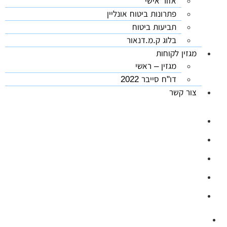
אזור אישי
פתרונות ביטוח אונליין
תביעות ביטוח
בלוג ק.מ.דנאור
מגזין לקוחות
מגזין – ראשי
דו"ח סייבר 2022
צור קשר
03-5626444
ווטסאפ: 03-5626444
office@kmdanor.com
המסגר 53, ת"א (קומה 2)
ימים א'-ה', 08:30 - 17:00